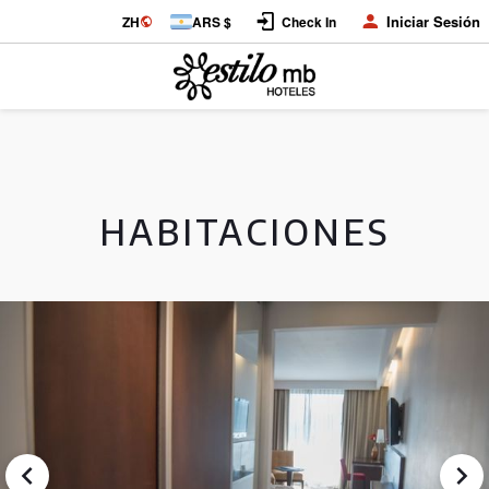
Iniciar Sesión
ZH
ARS $
Check In
HABITACIONES