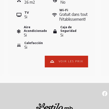
26
m
2
No
Wi-Fi
TV
Gratuit dans tout
Si
l'établissement!
Aire
Caja de
Acondicionado
Seguridad
Si
Si
Calefacción
Si
VOIR LES PRIX