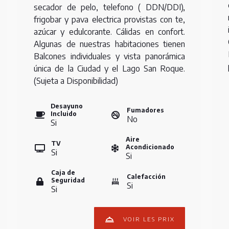
secador de pelo, telefono ( DDN/DDI),
frigobar y pava electrica provistas con te,
azúcar y edulcorante. Cálidas en confort.
Algunas de nuestras habitaciones tienen
Balcones individuales y vista panorámica
única de la Ciudad y el Lago San Roque.
(Sujeta a Disponibilidad)
Desayuno
Fumadores
Incluido
No
Si
Aire
TV
Acondicionado
Si
Si
Caja de
Calefacción
Seguridad
Si
Si
VOIR LES PRIX